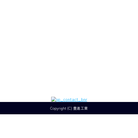
が頻繁に必要です。当社では、現場ごとの条件に合わせた最適
な溶接方法を選択し、高品質な仕上がりを実現しています。
プラント全体の効率的な運転を支える要です。配管の設計から
設置、メンテナンスに至るまで、すべての工程で細心の注意を
払いながら施工を進めます。老朽化した配管の全面更新やメン
テナンス、新規設置などを行います。
Copyright (C) 豊進工業